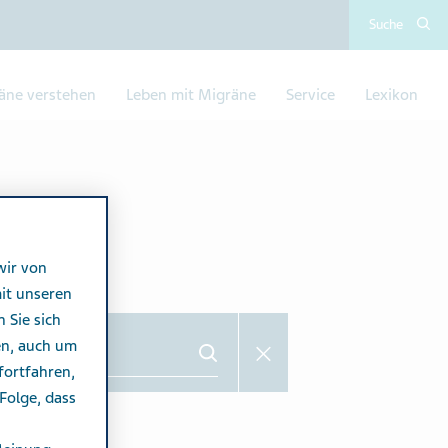
Suche
äne verstehen​
Leben mit Migräne
Service
Lexikon
wir von
it unseren
n Sie sich
en, auch um
fortfahren,
Folge, dass