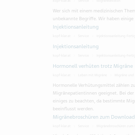
kopf-klar.at
Service
Migränelexikon
Wer sich mit einem medizinischen Them
unbekannte Begriffe. Wir haben einige
Injektionsanleitung
kopf-klar.at
Service
Injektionsanleitung-Fert
Injektionsanleitung
kopf-klar.at
Service
Injektionsanleitung-Ferti
Hormonell verhüten trotz Migräne
kopf-klar.at
Leben mit Migräne
Migräne und
Hormonelle Verhütungsmittel zählen zu
Migränepatientinnen geeignet. Bei der
einiges zu beachten, da bestimmte M
beeinflusst werden.
Migränebroschüren zum Download
kopf-klar.at
Service
Migränebroschüren zum