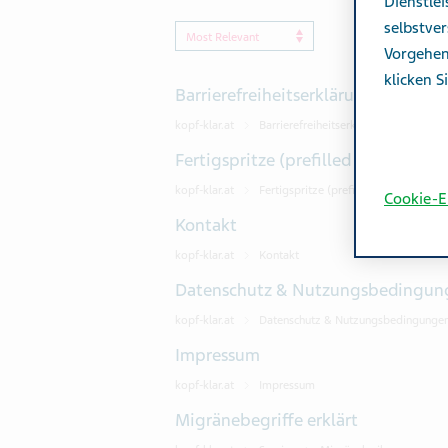
Dienstle
selbstver
Sort Order
Vorgehen
klicken S
Barrierefreiheitserklärung Österrei
kopf-klar.at
Barrierefreiheitserklärung Österreich
Fertigspritze (prefilled syringe)
kopf-klar.at
Fertigspritze (prefilled syringe)
Cookie-E
Kontakt
kopf-klar.at
Kontakt
Datenschutz & Nutzungsbedingun
kopf-klar.at
Datenschutz & Nutzungsbedingunge
Impressum
kopf-klar.at
Impressum
Migränebegriffe erklärt