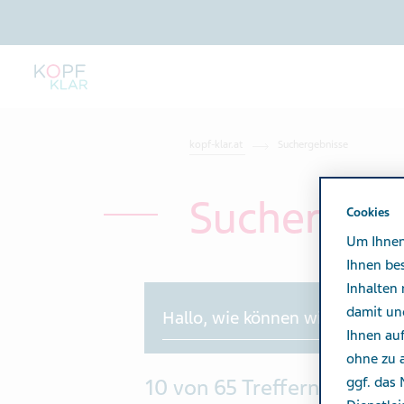
kopf-klar.at
Suchergebnisse
Suchergeb
Cookies
Um Ihnen
Ihnen be
Inhalten 
Suche
damit un
Ihnen au
ohne zu a
ggf. das
10 von 65 Treffern