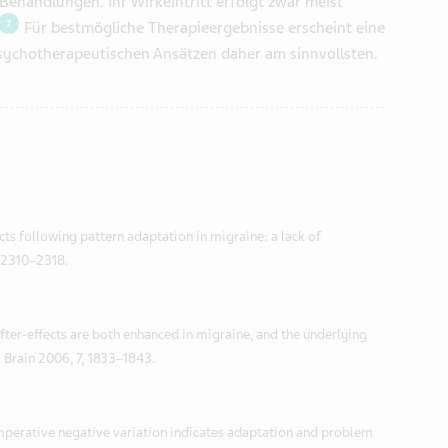
ehandlungen. Ihr Wirkeintritt erfolgt zwar meist
7
Für bestmögliche Therapieergebnisse erscheint eine
ychotherapeutischen Ansätzen daher am sinnvollsten.
ects following pattern adaptation in migraine: a lack of
, 2310–2318.
after-effects are both enhanced in migraine, and the underlying
. Brain 2006, 7, 1833–1843.
mperative negative variation indicates adaptation and problem