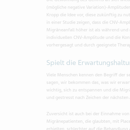
(mögliche negative Variation)-Amplituden
Kropp die Idee vor, diese zukünftig zu n
in einer Studie zeigen, dass die CNV-Amp
Migräneanfall höher ist als während und
individuellen CNV-Amplitude und die Kon
vorhergesagt und durch geeignete Thera
Spielt die Erwartungshaltu
Viele Menschen kennen den Begriff der se
sagen, wir bekommen das, was wir erwarte
wichtig, sich zu entspannen und die Migrä
und gestresst nach Zeichen der nächsten
Zuversicht ist auch bei der Einnahme von
Migränepatienten, die glaubten, mit Plac
erhielten, schlechter auf die Behandlung 