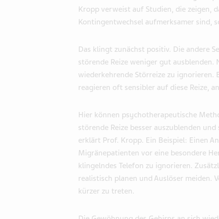
Kropp verweist auf Studien, die zeigen,
Kontingentwechsel aufmerksamer sind, sc
Das klingt zunächst positiv. Die andere S
störende Reize weniger gut ausblenden. N
wiederkehrende Störreize zu ignorieren. 
reagieren oft sensibler auf diese Reize, 
Hier können psychotherapeutische Metho
störende Reize besser auszublenden und 
erklärt Prof. Kropp. Ein Beispiel: Einen 
Migränepatienten vor eine besondere Her
klingelndes Telefon zu ignorieren. Zusät
realistisch planen und Auslöser meiden. V
kürzer zu treten.
Die Gewöhnung des Gehirns an sich wied