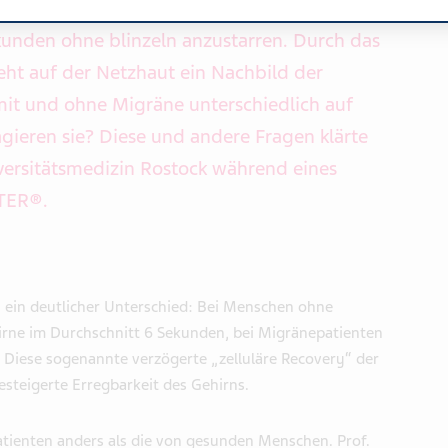
großen schwarzen Glühbirne. Die Teilnehmer
kunden ohne blinzeln anzustarren. Durch das
teht auf der Netzhaut ein Nachbild der
mit und ohne Migräne unterschiedlich auf
agieren sie? Diese und andere Fragen klärte
iversitätsmedizin Rostock während eines
TER®.
h ein deutlicher Unterschied: Bei Menschen ohne
birne im Durchschnitt 6 Sekunden, bei Migränepatienten
Diese sogenannte verzögerte „zelluläre Recovery“ der
gesteigerte Erregbarkeit des Gehirns.
atienten anders als die von gesunden Menschen. Prof.