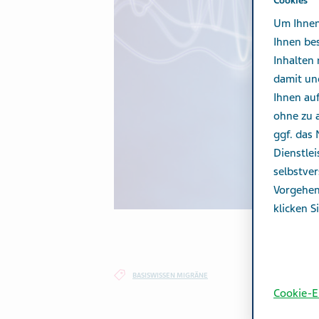
Cookies
Um Ihnen
Ihnen be
Inhalten 
damit un
Ihnen au
ohne zu a
ggf. das
Dienstle
selbstver
Vorgehen
klicken S
BASISWISSEN MIGRÄNE
Cookie-E