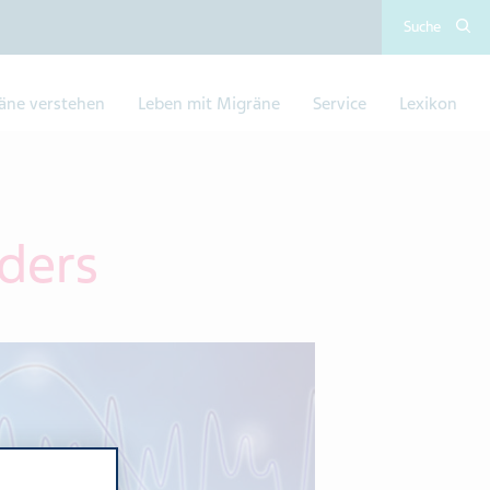
Suche
äne verstehen​
Leben mit Migräne
Service
Lexikon
ders