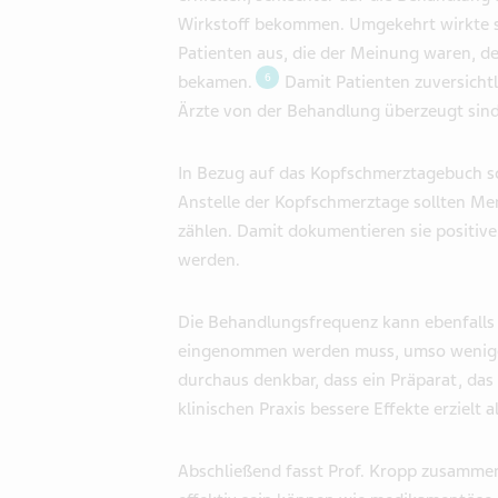
Wirkstoff bekommen. Umgekehrt wirkte si
Patienten aus, die der Meinung waren, den
6
bekamen.
Damit Patienten zuversichtl
Ärzte von der Behandlung überzeugt sind,
In Bezug auf das Kopfschmerztagebuch sc
Anstelle der Kopfschmerztage sollten Me
zählen. Damit dokumentieren sie positive 
werden.
Die Behandlungsfrequenz kann ebenfalls e
eingenommen werden muss, umso weniger w
durchaus denkbar, dass ein Präparat, das
klinischen Praxis bessere Effekte erzielt 
Abschließend fasst Prof. Kropp zusamme