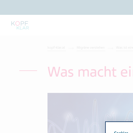
kopf-klar.at
Migräne verstehen
Was ist ei
Was macht ei