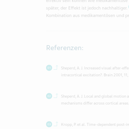
effektiv sein können wie medikamentöse B
später, der Effekt ist jedoch nachhaltiger.
Kombination aus medikamentösen und ps
Referenzen:
Back to contents.
Sheperd, A. J. Increased visual after-eff
intracortical excitation?. Brain 2001, 11
Back to contents.
Sheperd, A. J. Local and global motion 
mechanisms differ across cortical areas
Back to contents.
Kropp, P. et al. Time-dependent post-i