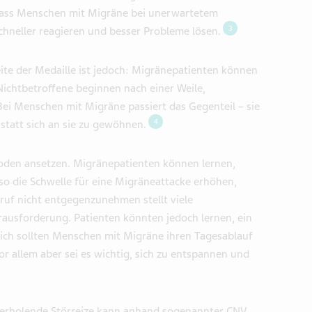
 dass Menschen mit Migräne bei unerwartetem
3
hneller reagieren und besser Probleme lösen.
eite der Medaille ist jedoch: Migränepatienten können
ichtbetroffene beginnen nach einer Weile,
Bei Menschen mit Migräne passiert das Gegenteil – sie
4
anstatt sich an sie zu gewöhnen.
den ansetzen. Migränepatienten können lernen,
so die Schwelle für eine Migräneattacke erhöhen,
Anruf nicht entgegenzunehmen stellt viele
ausforderung. Patienten könnten jedoch lernen, ein
zlich sollten Menschen mit Migräne ihren Tagesablauf
or allem aber sei es wichtig, sich zu entspannen und
erholende Störreize kann anhand sogenannter CNV