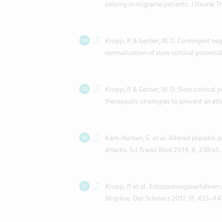
solving in migraine patients. J Neural 
Back to contents.
Kropp, P. & Gerber, W. D. Contingent neg
normalization of slow cortical potential
Back to contents.
Kropp, P. & Gerber, W. D. Slow cortical 
therapeutic strategies to prevent an at
Back to contents.
Kam-Hansen, S.
et al.
Altered placebo a
attacks. Sci Transl Med 2014, 6, 218ra5.
Back to contents.
Kropp, P. et al. Entspannungsverfahren
Migräne. Der Schmerz 2017, 31, 433–447