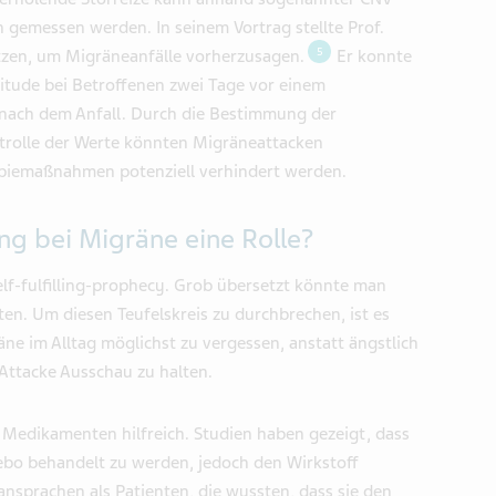
 gemessen werden. In seinem Vortrag stellte Prof.
5
utzen, um Migräneanfälle vorherzusagen.
Er konnte
litude bei Betroffenen zwei Tage vor einem
 nach dem Anfall. Durch die Bestimmung der
trolle der Werte könnten Migräneattacken
piemaßnahmen potenziell verhindert werden.
ng bei Migräne eine Rolle?
lf-fulfilling-prophecy. Grob übersetzt könnte man
n. Um diesen Teufelskreis zu durchbrechen, ist es
ne im Alltag möglichst zu vergessen, anstatt ängstlich
 Attacke Ausschau zu halten.
 Medikamenten hilfreich. Studien haben gezeigt, dass
ebo behandelt zu werden, jedoch den Wirkstoff
ansprachen als Patienten, die wussten, dass sie den