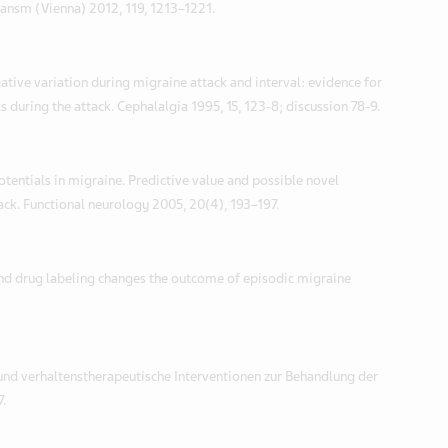
Transm (Vienna) 2012, 119, 1213–1221.
ative variation during migraine attack and interval: evidence for
s during the attack. Cephalalgia 1995, 15, 123-8; discussion 78-9.
potentials in migraine. Predictive value and possible novel
tack. Functional neurology 2005, 20(4), 193–197.
nd drug labeling changes the outcome of episodic migraine
 und verhaltenstherapeutische Interventionen zur Behandlung der
.