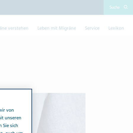
Suche
äne verstehen​
Leben mit Migräne
Service
Lexikon
wir von
it unseren
n Sie sich