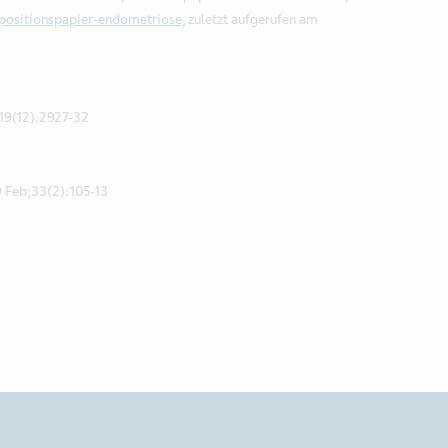
positionspapier-endometriose
, zuletzt aufgerufen am
;19(12):2927-32
9 Feb;33(2):105-13