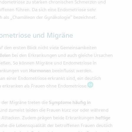
Endometriose zu starken chronischen Schmerzen und
ffenen führen. Da sich eine Endometriose sehr
ch als „Chamäleon der Gynäkologie“ bezeichnet.
ometriose und Migräne
 den ersten Blick nicht viele Gemeinsamkeiten
llelen
bei den Erkrankungen und auch gleiche Ursachen
hließen. So können Migräne und Endometriose in
krankungen von
Hormonen
beeinflusst werden.
an einer Endometriose erkrankt sind, ein deutlich
04
u erkranken als Frauen ohne Endometriose.
i der Migräne treten die
Symptome häufig in
und zumeist leiden die Frauen kurz vor oder während
en Attacken. Zudem prägen beide Erkrankungen
heftige
lche die Lebensqualität der betroffenen Frauen deutlich