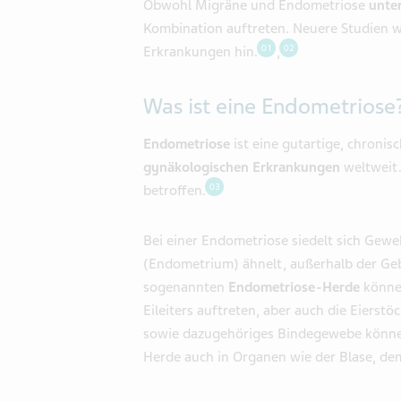
Obwohl Migräne und Endometriose
unte
Kombination auftreten. Neuere Studien 
01
02
Erkrankungen hin.
,
Was ist eine Endometriose
Endometriose
ist eine gutartige, chroni
gynäkologischen Erkrankungen
weltweit.
03
betroffen.
Bei einer Endometriose siedelt sich Gew
(Endometrium) ähnelt, außerhalb der Ge
sogenannten
Endometriose-Herde
können
Eileiters auftreten, aber auch die Eiers
sowie dazugehöriges Bindegewebe könne
Herde auch in Organen wie der Blase, de