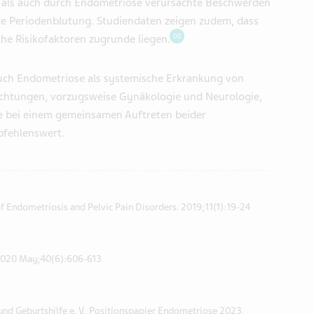
e als auch durch Endometriose verursachte Beschwerden
ste Periodenblutung. Studiendaten zeigen zudem, dass
05
e Risikofaktoren zugrunde liegen.
auch Endometriose als systemische Erkrankung von
ichtungen, vorzugsweise Gynäkologie und Neurologie,
de bei einem gemeinsamen Auftreten beider
pfehlenswert.
of Endometriosis and Pelvic Pain Disorders. 2019;11(1):19-24
. 2020 May;40(6):606-613
und Geburtshilfe e. V., Positionspapier Endometriose 2023,