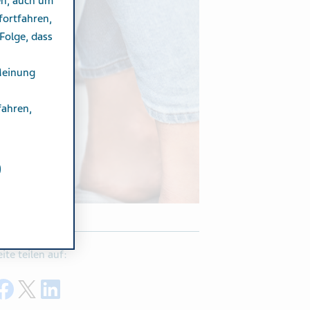
en, auch um
fortfahren,
Folge, dass
Meinung
fahren,
eite teilen auf:
Share on Facebook
Share on Twitter
Share on LinkedIn