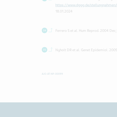
https://www.dggg.de/stellungnahmen/
18.01.2024
Back to contents.
Ferrero S et al. Hum Reprod. 2004 Dec
Back to contents.
Nyholt DR et al. Genet Epidemiol. 200
AJO-AT-NP-00099