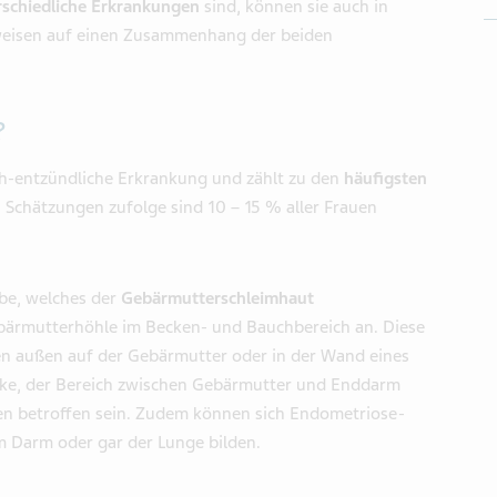
rschiedliche Erkrankungen
sind, können sie auch in
weisen auf einen Zusammenhang der beiden
?
sch-entzündliche Erkrankung und zählt zu den
häufigsten
 Schätzungen zufolge sind 10 – 15 % aller Frauen
ebe, welches der
Gebärmutterschleimhaut
bärmutterhöhle im Becken- und Bauchbereich an. Diese
 außen auf der Gebärmutter oder in der Wand eines
töcke, der Bereich zwischen Gebärmutter und Enddarm
n betroffen sein. Zudem können sich Endometriose-
m Darm oder gar der Lunge bilden.