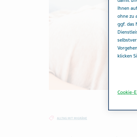
damit un
Ihnen au
ohne zu a
ggf. das
Dienstle
selbstver
Vorgehen
klicken S
Cookie-E
ALLTAG MIT MIGRÄNE