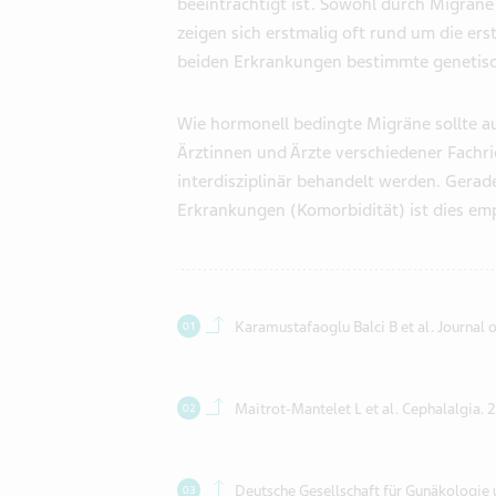
beeinträchtigt ist. Sowohl durch Migrän
zeigen sich erstmalig oft rund um die er
beiden Erkrankungen bestimmte genetisch
Wie hormonell bedingte Migräne sollte 
Ärztinnen und Ärzte verschiedener Fachr
interdisziplinär behandelt werden. Gera
Erkrankungen (Komorbidität) ist dies em
Back to contents.
Karamustafaoglu Balci B et al. Journal 
Back to contents.
Maitrot-Mantelet L et al. Cephalalgia
Back to contents.
Deutsche Gesellschaft für Gynäkologie 