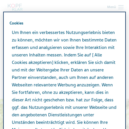
Menü
Cookies
kopf-klar.at
Leben mit Migräne
Freizeit und Familie
Wandern
Um Ihnen ein verbessertes Nutzungserlebnis bieten
zu können, möchten wir von Ihnen bestimmte Daten
erfassen und analysieren sowie Ihre Interaktion mit
Wandern – gesunde
unseren Inhalten messen. Indem Sie auf [ Alle
Cookies akzeptieren] klicken, erklären Sie sich damit
Bewegung an der frischen
und mit der Weitergabe Ihrer Daten an unsere
Partner einverstanden, auch um Ihnen auf anderen
Luft
Webseiten relevantere Werbung anzuzeigen. Wenn
Sie fortfahren, ohne zu akzeptieren, kann dies in
dieser Art nicht geschehen bzw. hat zur Folge, dass
ggf. das Nutzungserlebnis mit unserer Webseite und
den angebotenen Dienstleistungen unter
Umständen beeinträchtigt wird. Sie können Ihre