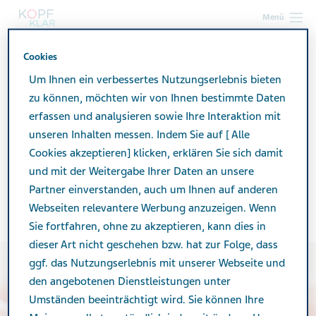
Menü
Cookies
kopf-klar.at
Leben mit Migräne
Freizeit und Familie
Kinderwunsch und Familienplanung mit Migräne
Um Ihnen ein verbessertes Nutzungserlebnis bieten
zu können, möchten wir von Ihnen bestimmte Daten
erfassen und analysieren sowie Ihre Interaktion mit
Kinderwunsch und
unseren Inhalten messen. Indem Sie auf [ Alle
Cookies akzeptieren] klicken, erklären Sie sich damit
Familienplanung mit
und mit der Weitergabe Ihrer Daten an unsere
Partner einverstanden, auch um Ihnen auf anderen
Migräne
Webseiten relevantere Werbung anzuzeigen. Wenn
Sie fortfahren, ohne zu akzeptieren, kann dies in
dieser Art nicht geschehen bzw. hat zur Folge, dass
ggf. das Nutzungserlebnis mit unserer Webseite und
den angebotenen Dienstleistungen unter
Umständen beeinträchtigt wird. Sie können Ihre