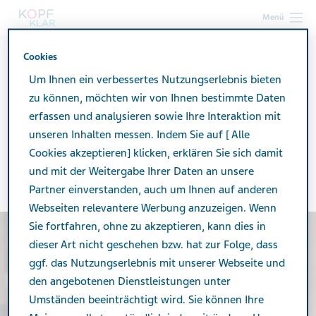
Menü
Cookies
kopf-klar.at
Leben mit Migräne
Alltag mit Migräne
Leben mit Migräne – Tipps für den Alltag
Um Ihnen ein verbessertes Nutzungserlebnis bieten
zu können, möchten wir von Ihnen bestimmte Daten
erfassen und analysieren sowie Ihre Interaktion mit
Leben mit Migräne – Tipps
unseren Inhalten messen. Indem Sie auf [ Alle
Cookies akzeptieren] klicken, erklären Sie sich damit
für den Alltag
und mit der Weitergabe Ihrer Daten an unsere
Partner einverstanden, auch um Ihnen auf anderen
Webseiten relevantere Werbung anzuzeigen. Wenn
Sie fortfahren, ohne zu akzeptieren, kann dies in
dieser Art nicht geschehen bzw. hat zur Folge, dass
ggf. das Nutzungserlebnis mit unserer Webseite und
den angebotenen Dienstleistungen unter
Umständen beeinträchtigt wird. Sie können Ihre